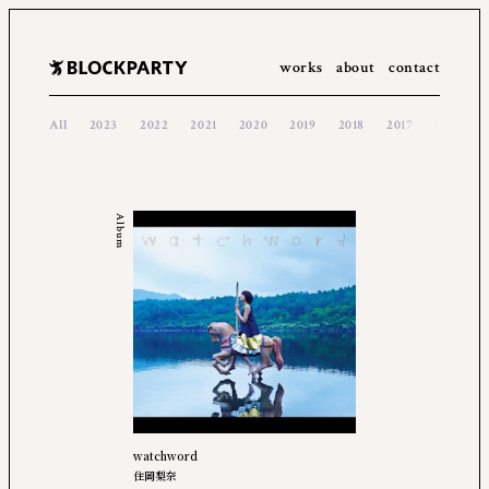
works
about
contact
All
2023
2022
2021
2020
2019
2018
2017
2016
Album
watchword
住岡梨奈