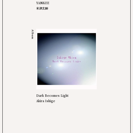
YANKEE
米津玄師
Album
Dark Becomes Light
Akira Ishige