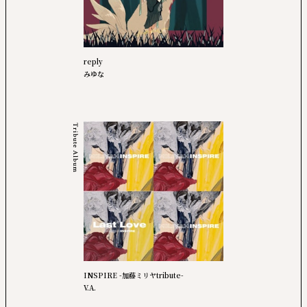
reply
みゆな
Tribute Album
INSPIRE -加藤ミリヤtribute-
V.A.