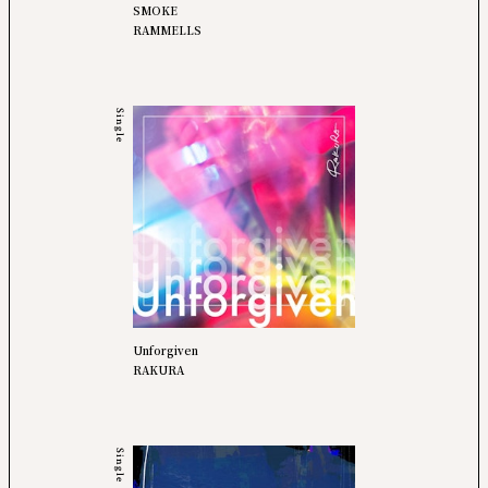
SMOKE
RAMMELLS
Single
Unforgiven
RAKURA
Single