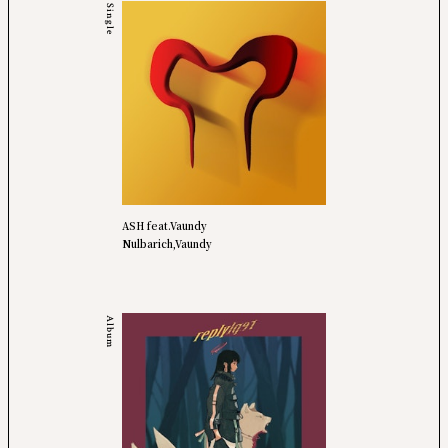
Single
ASH feat.Vaundy
Nulbarich,Vaundy
Album