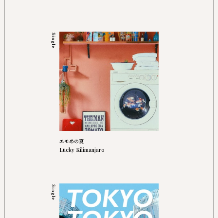
Single
エモめの夏
Lucky Kilimanjaro
Single