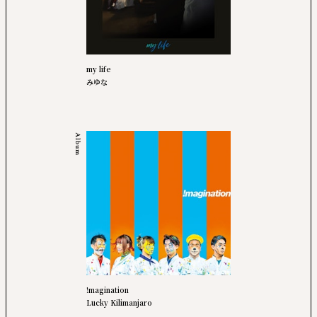
my life
みゆな
Album
!magination
Lucky Kilimanjaro