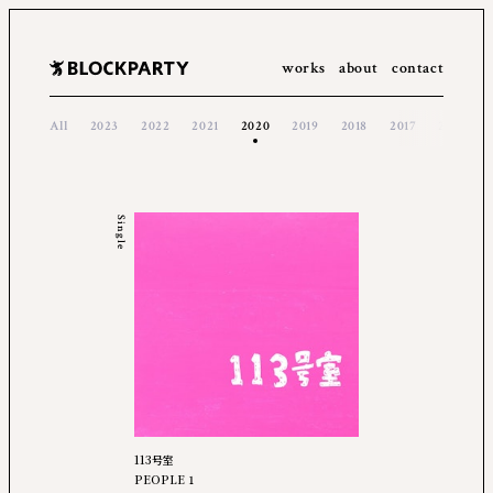
works
about
contact
All
2023
2022
2021
2020
2019
2018
2017
2016
Single
113号室
PEOPLE 1