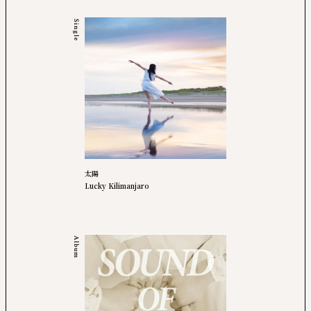
Single
太陽
Lucky Kilimanjaro
Album