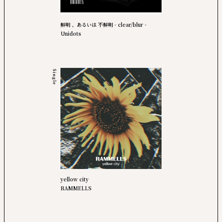
鮮明 、あるいは 不鮮明 - clear/blur -
Unidots
Single
yellow city
RAMMELLS