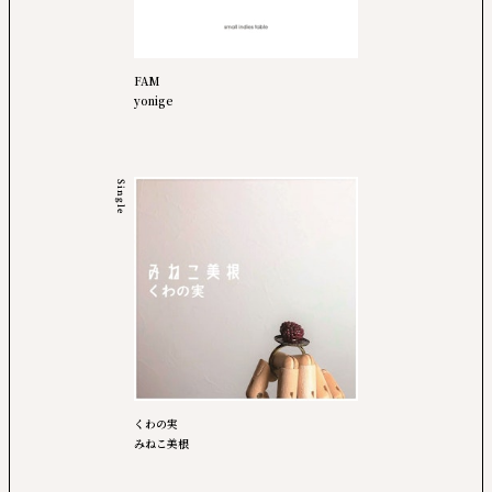
FAM
yonige
Single
くわの実
みねこ美根