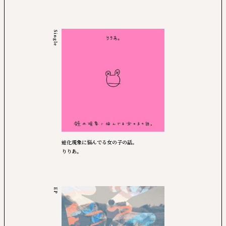
Single
蛙化現象に悩んでる女の子の話。
りりあ。
EP