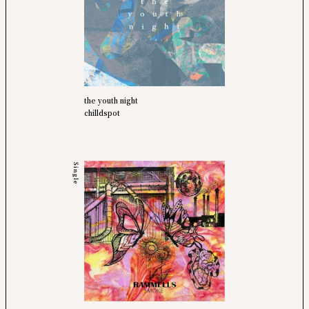
the youth night
chilldspot
Single