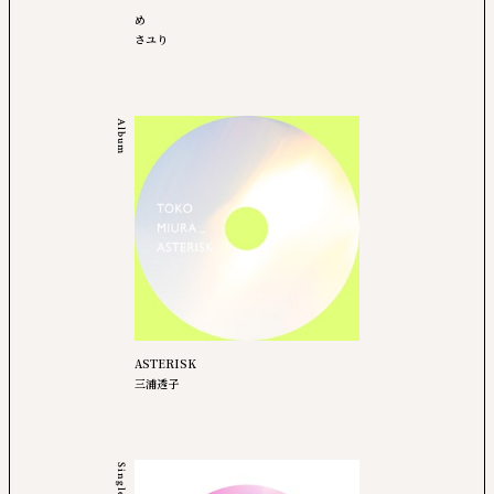
め
さユり
Album
ASTERISK
三浦透子
Single