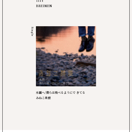
TITY
BREIMEN
Single
水面へ/僕らは飛べるようにで きてる
みねこ美根