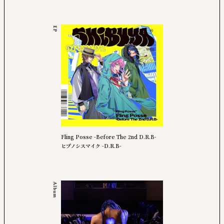
EP
Fling Posse -Before The 2nd D.R.B-
ヒプノシスマイク -D.R.B-
Album