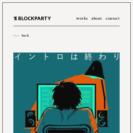
works
about
contact
All
2023
2022
2021
2020
2019
2018
2017
2016
back